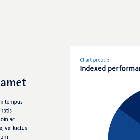
NRP Group
Chart pretitle
Indexed performa
 amet
ium tempus
enatis
roin ac
, vel luctus
trum