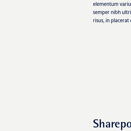
elementum varius.
semper nibh ultr
risus, in placer
Sharepo