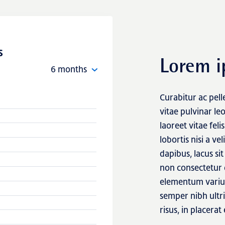
s
Lorem i
6 months
Curabitur ac pel
vitae pulvinar le
laoreet vitae fe
lobortis nisi a ve
dapibus, lacus sit
non consectetur 
elementum varius.
semper nibh ultr
risus, in placer