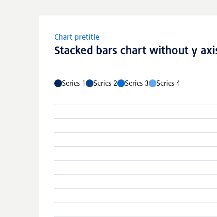
Chart pretitle
Stacked bars chart without y axi
Series 1
Series 2
Series 3
Series 4