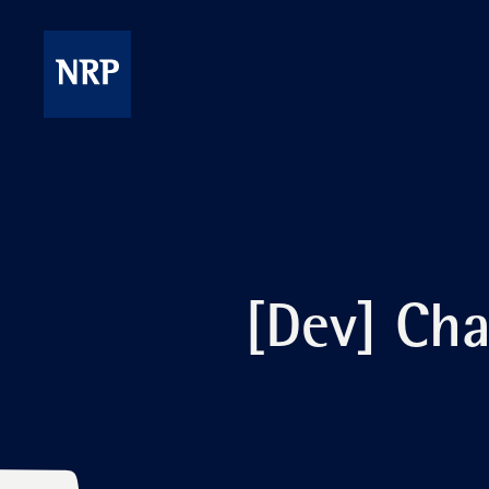
Skip
to
content
NRP
[Dev] Cha