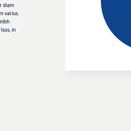
ur diam
m varius.
 nibh
isus, in
External links