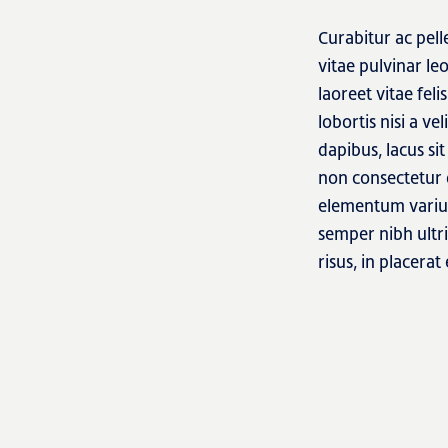
Curabitur ac pel
vitae pulvinar le
laoreet vitae fe
lobortis nisi a ve
dapibus, lacus sit
non consectetur 
elementum varius.
semper nibh ultr
risus, in placer