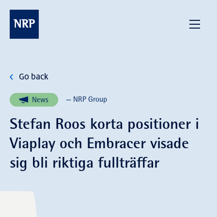
Skip
to
NRP
Menu
content
Go back
— NRP Group
News
Stefan Roos korta positioner i
Viaplay och Embracer visade
sig bli riktiga fullträffar